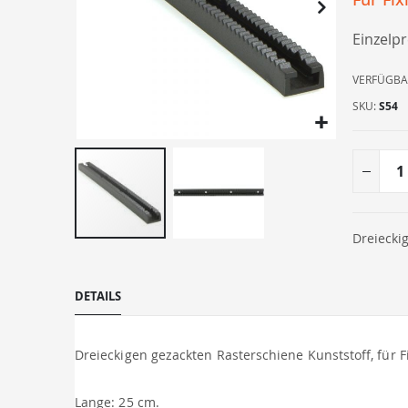
Einzelpr
VERFÜGBA
SKU
S54
Dreiecki
Zum
Anfang
der
DETAILS
Bildergalerie
springen
Dreieckigen gezackten Rasterschiene Kunststoff, für 
Lange: 25 cm.