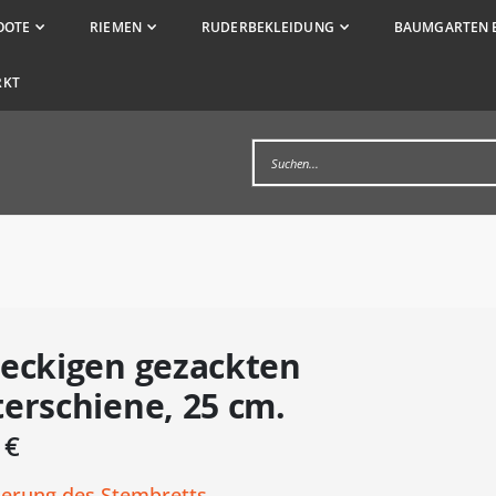
OOTE
RIEMEN
RUDERBEKLEIDUNG
BAUMGARTEN 
RKT
ieckigen gezackten
erschiene, 25 cm.
 €
xierung des Stembretts