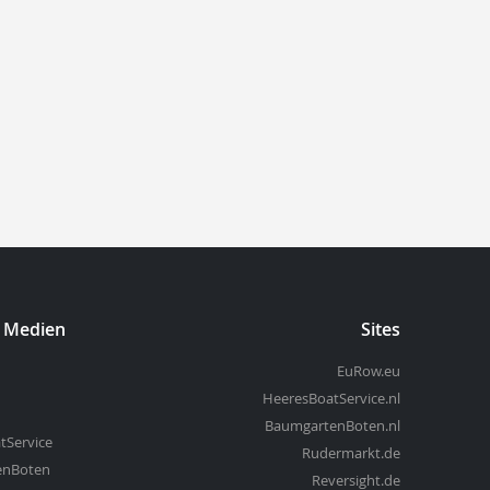
n Medien
Sites
EuRow.eu
HeeresBoatService.nl
BaumgartenBoten.nl
tService
Rudermarkt.de
enBoten
Reversight.de