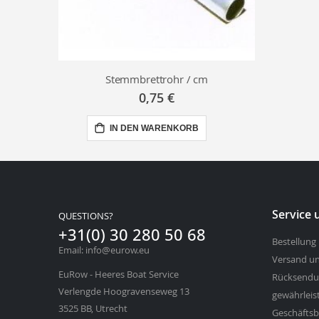
Stemmbrettrohr / cm
0,75 €
IN DEN WARENKORB
Service
QUESTIONS?
+31(0) 30 280 50 68
Bestellung
Email: info@eurow.eu
Versand un
EuRow - Heeres Boat Service
Rücksendu
Verlengde Hoogravenseweg 13
gewährleis
3525 BB, Utrecht
Geschäfts