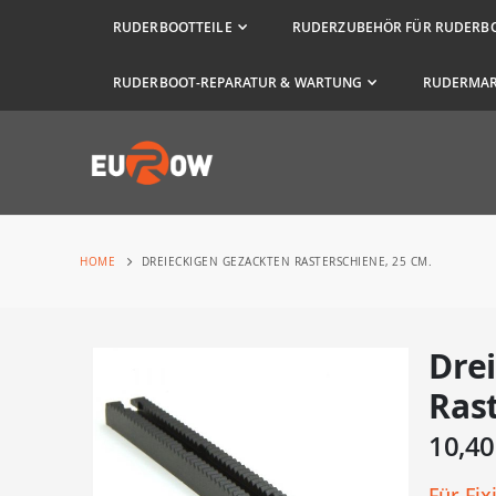
RUDERBOOTTEILE
RUDERZUBEHÖR FÜR RUDERB
RUDERBOOT-REPARATUR & WARTUNG
RUDERMA
HOME
DREIECKIGEN GEZACKTEN RASTERSCHIENE, 25 CM.
Dre
Zum
Ende
Rast
der
10,40
Bildergalerie
springen
Für Fi