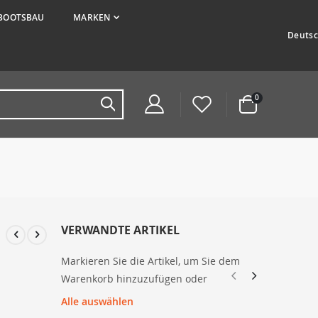
BOOTSBAU
MARKEN
Sprache
Deuts
Artikel
0
Warenkorb
VERWANDTE ARTIKEL
Markieren Sie die Artikel, um Sie dem
Warenkorb hinzuzufügen oder
Alle auswählen