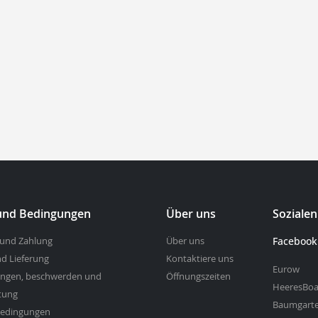
 und Bedingungen
Über uns
Soziale
 und Zahlung
Über uns
Facebook
d Lieferung
Kontaktiere uns
Eurow
ngen, beschwerden und
Öffnungszeiten
HeeresBoa
tung
Baumgart
bedingungen