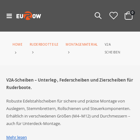
Arti
0
Navigation
Warenko
umschalten
V2A
RUDERBOOTTEILE
MONTAGEMATERIAL
HOME
SCHEIBEN
V2A-Scheiben – Unterleg-, Federscheiben und Zierscheiben für
Ruderboote.
Robuste Edelstahlscheiben für sichere und präzise Montage von
Auslegern, Stemmbrettern, Rollschienen und Steuerkomponenten.
Erhältlich in verschiedenen Größen (M4–M12) und Durchmessern –
auch für Unterdeck-Montage.
Inhalt dieser Kategorie
Mehr lesen