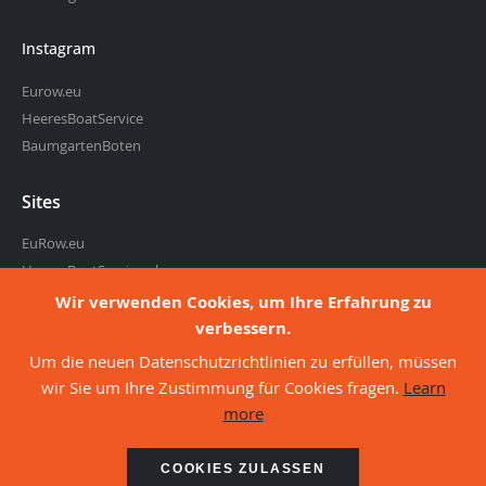
Instagram
Eurow.eu
HeeresBoatService
BaumgartenBoten
Sites
EuRow.eu
HeeresBoatService.nl
BaumgartenBoten.nl
Wir verwenden Cookies, um Ihre Erfahrung zu
Rudermarkt.de
verbessern.
Reversight.de
Um die neuen Datenschutzrichtlinien zu erfüllen, müssen
wir Sie um Ihre Zustimmung für Cookies fragen.
Learn
more
about cookies
©2026 - Eurow, webshop of Heeres Boat Service
COOKIES ZULASSEN