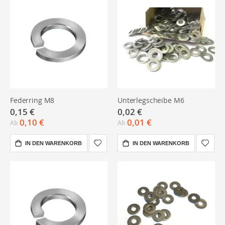
optimal zu verteilen.
Verwandte Kategorien:
V2A-Schrauben
und
V2A-Muttern
.
Federring M8
Unterlegscheibe M6
0,15 €
0,02 €
0,10 €
0,01 €
Ab
Ab
IN DEN WARENKORB
IN DEN WARENKORB