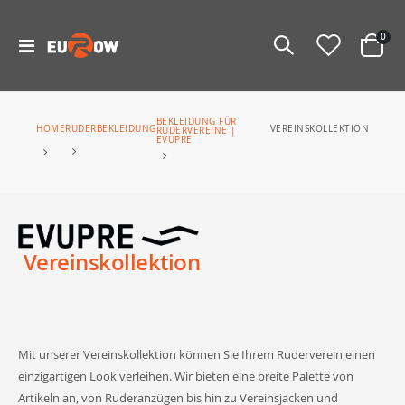
Arti
0
Navigation
Warenko
umschalten
BEKLEIDUNG FÜR
RUDERBEKLEIDUNG
HOME
VEREINSKOLLEKTION
RUDERVEREINE |
EVUPRE
Vereinskollektion
Mit unserer Vereinskollektion können Sie Ihrem Ruderverein einen
einzigartigen Look verleihen. Wir bieten eine breite Palette von
Artikeln an, von Ruderanzügen bis hin zu Vereinsjacken und