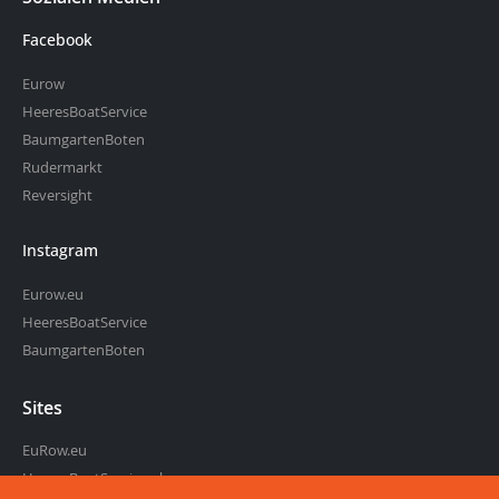
Facebook
Eurow
HeeresBoatService
BaumgartenBoten
Rudermarkt
Reversight
Instagram
Eurow.eu
HeeresBoatService
BaumgartenBoten
Sites
EuRow.eu
HeeresBoatService.nl