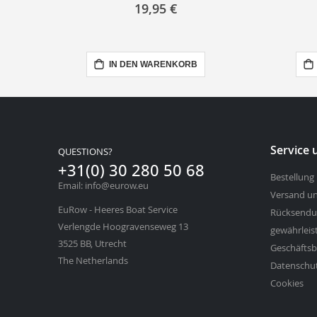
19,95 €
IN DEN WARENKORB
Service
QUESTIONS?
+31(0) 30 280 50 68
Bestellung
Email: info@eurow.eu
Versand un
EuRow - Heeres Boat Service
Rücksendu
Verlengde Hoogravenseweg 13
gewährleis
3525 BB, Utrecht
Geschäfts
The Netherlands
Datenschu
Cookies