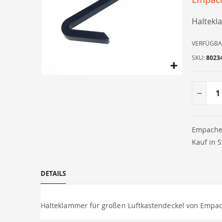
Haltekl
VERFÜGBA
SKU
8023
Zum
Anfang
der
Bildergalerie
springen
Empacher
Kauf in 
DETAILS
Halteklammer für großen Luftkastendeckel von Empac