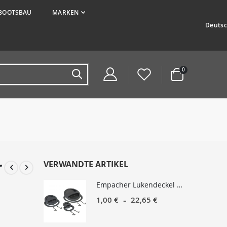
BOOTSBAU
MARKEN
Sprache
Deuts
Artikel
0
Warenkorb
r
VERWANDTE ARTIKEL
Empacher Lukendeckel kleines, mittleres oder altes großes Modell
1,00 €
22,65 €