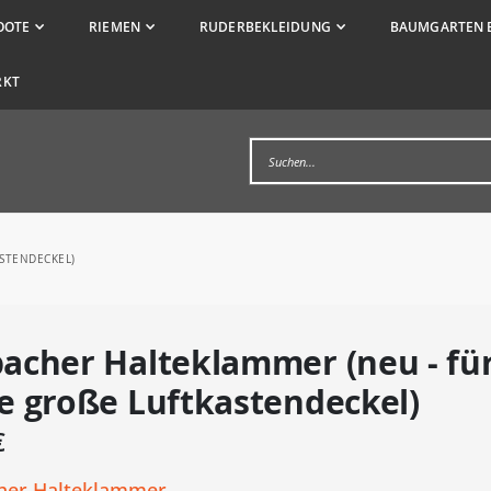
OOTE
RIEMEN
RUDERBEKLEIDUNG
BAUMGARTEN 
RKT
STENDECKEL)
acher Halteklammer (neu - fü
e große Luftkastendeckel)
€
er Halteklammer