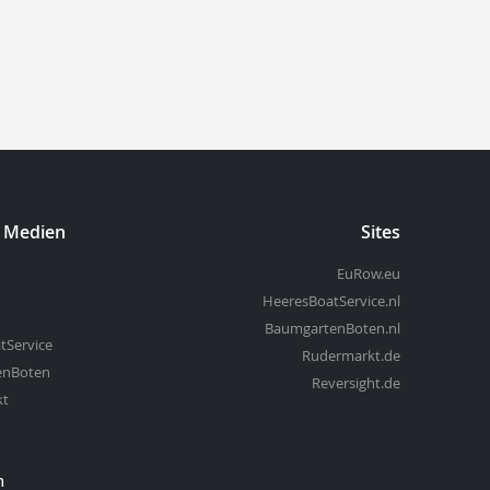
n Medien
Sites
EuRow.eu
HeeresBoatService.nl
BaumgartenBoten.nl
tService
Rudermarkt.de
enBoten
Reversight.de
kt
m