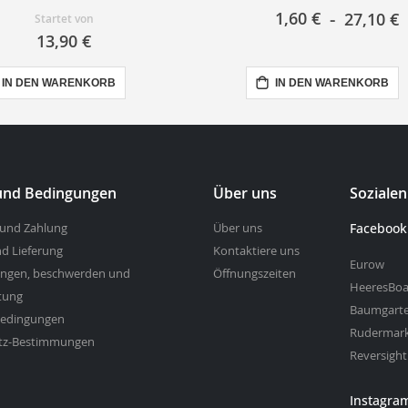
1,60 €
27,10 €
Startet von
13,90 €
IN DEN WARENKORB
IN DEN WARENKORB
 und Bedingungen
Über uns
Soziale
 und Zahlung
Über uns
Facebook
d Lieferung
Kontaktiere uns
Eurow
ngen, beschwerden und
Öffnungszeiten
HeeresBoa
tung
Baumgart
bedingungen
Rudermar
tz-Bestimmungen
Reversight
Instagra