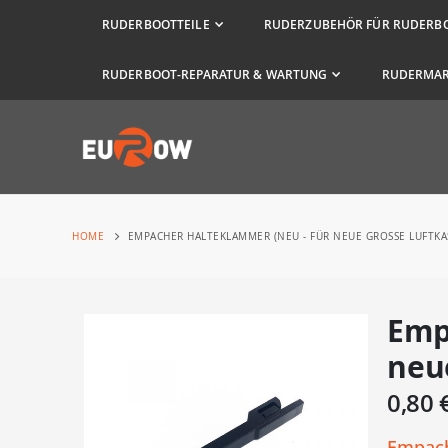
RUDERBOOTTEILE
RUDERZUBEHÖR FÜR RUDERB
RUDERBOOT-REPARATUR & WARTUNG
RUDERMA
HOME
EMPACHER HALTEKLAMMER (NEU - FÜR NEUE GROSSE LUFTKA
Emp
Zum
Ende
neu
der
0,80 
Bildergalerie
springen
Empach