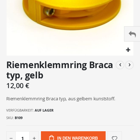
Zum
Riemenklemmring Braca
Anfang
der
typ, gelb
Bildergalerie
springen
12,00 €
Riemenklemmring Braca typ, aus gelbem kunststoff.
VERFÜGBARKEIT:
AUF LAGER
SKU
B109
IN DEN WARENKORB