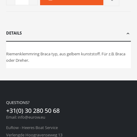
DETAILS
Riemenklemmring Braca typ, aus gelbem kunststoff. Für z.B. Braca
oder Dreher.
QUESTIONS?
+31(0) 30 280 50 68
Email: info@eurow.eu
EuRow - Heeres Boat Service
Verlengde Hoogravenseweg 13