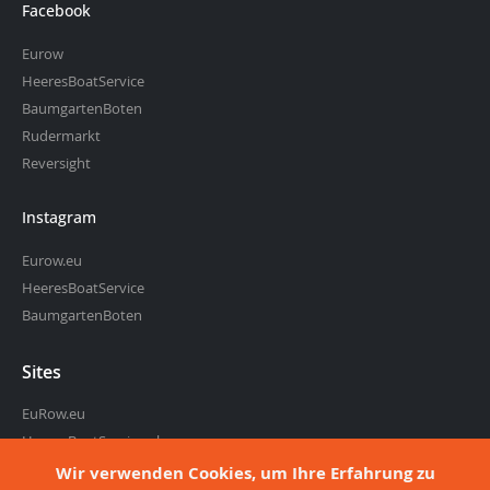
Facebook
Eurow
HeeresBoatService
BaumgartenBoten
Rudermarkt
Reversight
Instagram
Eurow.eu
HeeresBoatService
BaumgartenBoten
Sites
EuRow.eu
HeeresBoatService.nl
BaumgartenBoten.nl
Wir verwenden Cookies, um Ihre Erfahrung zu