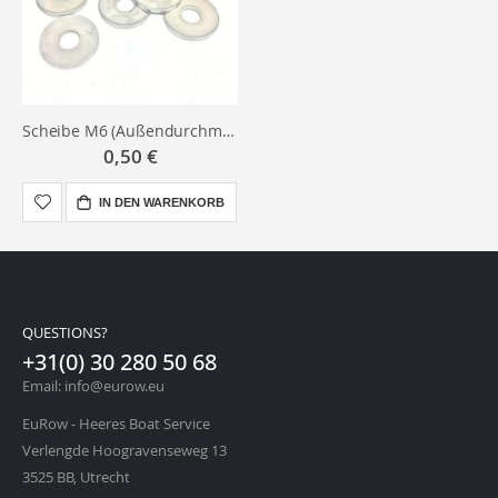
Scheibe M6 (Außendurchmesser 21 mm x 2 mm dick)
0,50 €
IN DEN WARENKORB
QUESTIONS?
+31(0) 30 280 50 68
Email: info@eurow.eu
EuRow - Heeres Boat Service
Verlengde Hoogravenseweg 13
3525 BB, Utrecht