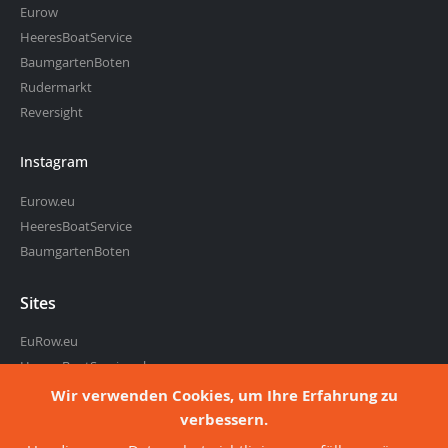
Eurow
HeeresBoatService
BaumgartenBoten
Rudermarkt
Reversight
Instagram
Eurow.eu
HeeresBoatService
BaumgartenBoten
Sites
EuRow.eu
HeeresBoatService.nl
BaumgartenBoten.nl
Wir verwenden Cookies, um Ihre Erfahrung zu
Rudermarkt.de
verbessern.
Reversight.de