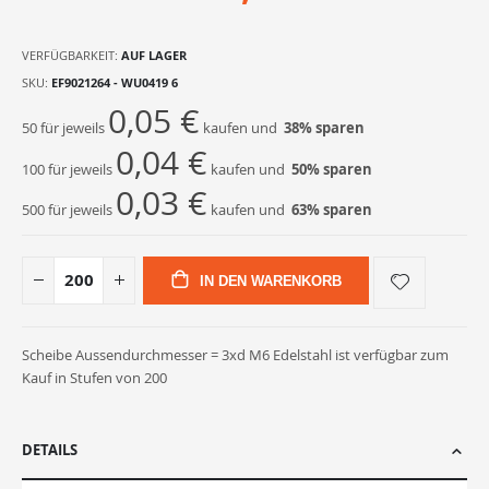
VERFÜGBARKEIT:
AUF LAGER
SKU
EF9021264 - WU0419 6
0,05 €
50 für jeweils
kaufen und
38
% sparen
0,04 €
100 für jeweils
kaufen und
50
% sparen
0,03 €
500 für jeweils
kaufen und
63
% sparen
IN DEN WARENKORB
Scheibe Aussendurchmesser = 3xd M6 Edelstahl ist verfügbar zum
Kauf in Stufen von 200
DETAILS