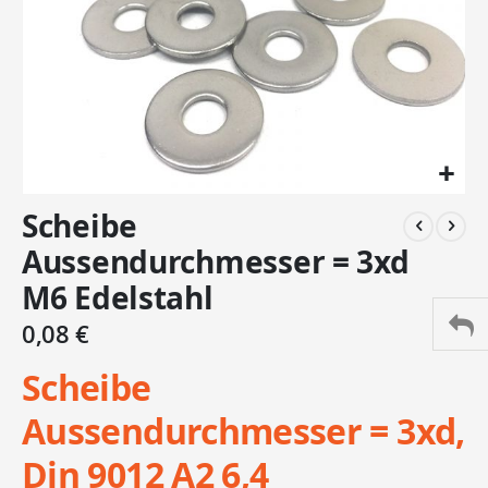
Zum
Scheibe
Anfang
der
Aussendurchmesser = 3xd
Bildergalerie
M6 Edelstahl
springen
0,08 €
Scheibe
Aussendurchmesser = 3xd,
Din 9012 A2 6,4