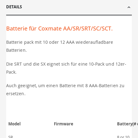
DETAILS
Batterie für Coxmate AA/SR/SRT/SC/SCT.
Batterie pack mit 10 oder 12 AAA wiederaufladbare
Batterien.
Die SRT und die SX eignet sich für eine 10-Pack und 12er-
Pack.
Auch geeignet, um einen Batterie mit 8 AAA-Batterien zu
ersetzen.
Model
Firmware
Battery(# c
SR
8 or 10