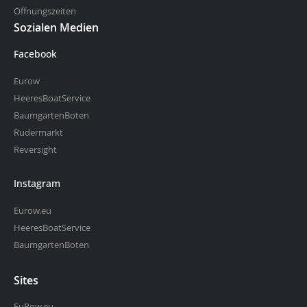
Öffnungszeiten
Sozialen Medien
Facebook
Eurow
HeeresBoatService
BaumgartenBoten
Rudermarkt
Reversight
Instagram
Eurow.eu
HeeresBoatService
BaumgartenBoten
Sites
EuRow.eu