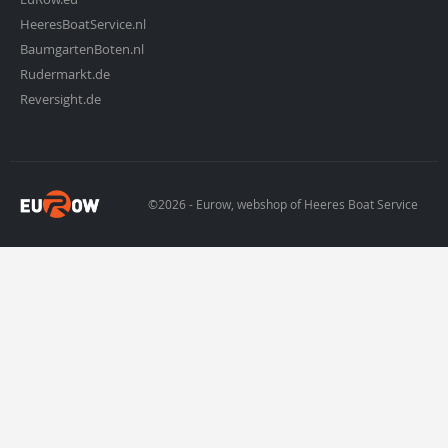
HeeresBoatService.nl
BaumgartenBoten.nl
Rudermarkt.de
Reversight.de
©2026 - Eurow, webshop of Heeres Boat Service