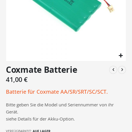
Zum
Coxmate Batterie
Anfang
der
41,00 €
Bildergalerie
springen
Batterie für Coxmate AA/SR/SRT/SC/SCT.
Bitte geben Sie die Model und Seriennummer von ihr
Gerät.
siehe Details für der Akku-Option.
VERFÜGBARKEIT:
AUF LAGER