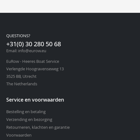
QUESTIONS?
+31(0) 30 280 50 68
Email: info@eurow.eu
EuRow - Heeres Boat Service
Verlengde Hoogravenseweg 13
3525 BB, Utrecht
The Netherlands
Service en voorwaarden
Bestelling en betaling
Verzending en bezorging
Retourneren, klachten en garantie
Voorwaarden