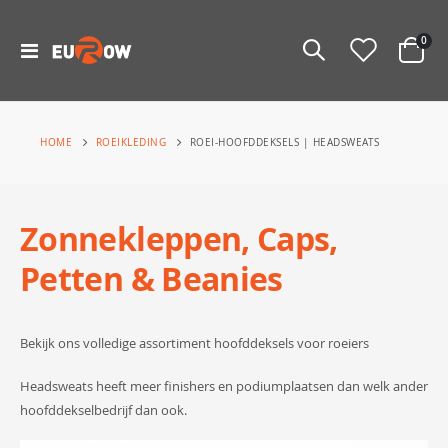
prod
0
Toggle
Cart
Nav
ROEIKLEDING
HOME
ROEI-HOOFDDEKSELS | HEADSWEATS
Zonnekleppen, Caps,
Petten & Beanies
Bekijk ons volledige assortiment hoofddeksels voor roeiers
Headsweats heeft meer finishers en podiumplaatsen dan welk ander
hoofddekselbedrijf dan ook.