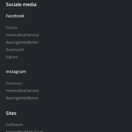
Sociale media
Facebook
Eurow
HeeresBoatService
BaumgartenBoten
Roeimarkt
Kijkom
Instagram
Eurow.eu
HeeresBoatService
BaumgartenBoten
Sites
EuRow.eu
HeeresBoatService.nl