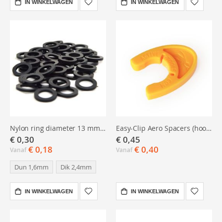
IN WINKELWAGEN
IN WINKELWAGEN
Nylon ring diameter 13 mm, dik of dun
Easy-Clip Aero Spacers (hoogte clips, alleen voor boord-dollen)
€ 0,30
€ 0,45
€ 0,18
€ 0,40
Vanaf
Vanaf
Dun 1,6mm
Dik 2,4mm
IN WINKELWAGEN
IN WINKELWAGEN