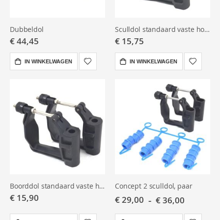
eventuele inserts. Een correcte combinatie zorgt voor een
evenwichtig gevoel in de haal en een zuivere bladstand.
Dubbeldol
Sculldol standaard vaste hoek, 13mm
Compatibiliteit
€ 44,45
€ 15,75
IN WINKELWAGEN
IN WINKELWAGEN
Passend voor riggers van onder meer Empacher, Filippi en Martinoli,
met standaard boutpatroon en penmaat.
Gerelateerd
Dolpennen
Meet- & afstelgereedschap
Onderhoud aan roeiboten
Minder lezen
Boorddol standaard vaste hoek, 13mm
Concept 2 sculldol, paar
€ 15,90
€ 29,00
€ 36,00