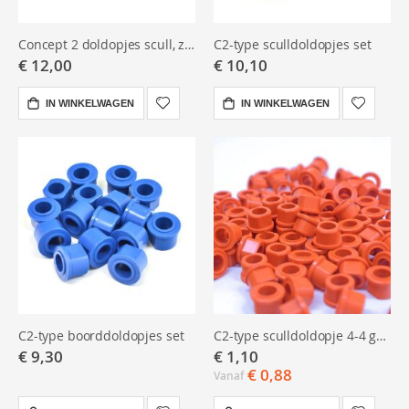
Concept 2 doldopjes scull, zwart (1/2" ≈ 12,5 mm.) set
C2-type sculldoldopjes set
€ 12,00
€ 10,10
IN WINKELWAGEN
IN WINKELWAGEN
C2-type boorddoldopjes set
C2-type sculldoldopje 4-4 graden
€ 9,30
€ 1,10
€ 0,88
Vanaf