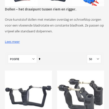
Dollen – het draaipunt tussen riem en rigger.
Onze kunststof dollen met metalen overslag en schroefdop zorgen
voor een vloeiende bladrotatie en constante bladhoek. Ze passen op
vrijwel alle standaard dolpennen.
Lees meer
Toepassing
Van
hoog
Dollen bepalen de stabiliteit en soepelheid van de haal. Ze worden
naar
gebruikt in alle boottypen, van skiffs tot achten, in scull- en
laag
boorduitvoering.
sorteren
Afstelling
De
dolhoogte
regel je met
dolringetjes
boven of onder de dol. De
hoekafstelling (pitch)
volgt uit de stand van de
dolpen
en