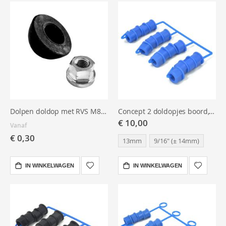
Dolpen doldop met RVS M8 flensmoer
Concept 2 doldopjes boord, set
€ 10,00
Vanaf
€ 0,30
13mm
9/16" (± 14mm)
IN WINKELWAGEN
IN WINKELWAGEN