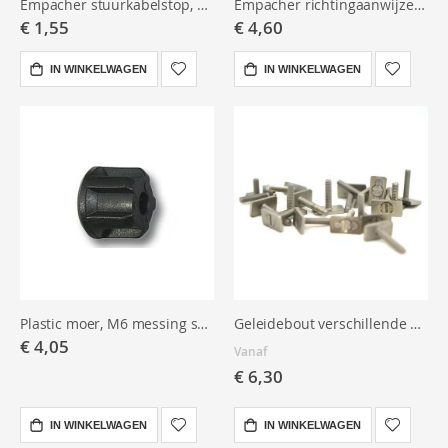
Empacher stuurkabelstop, kunststof
Empacher richtingaanwijzer t.b.v. roer
€ 1,55
€ 4,60
IN WINKELWAGEN
IN WINKELWAGEN
Plastic moer, M6 messing schroefdraad
Geleidebout verschillende maten
€ 4,05
Vanaf
€ 6,30
IN WINKELWAGEN
IN WINKELWAGEN