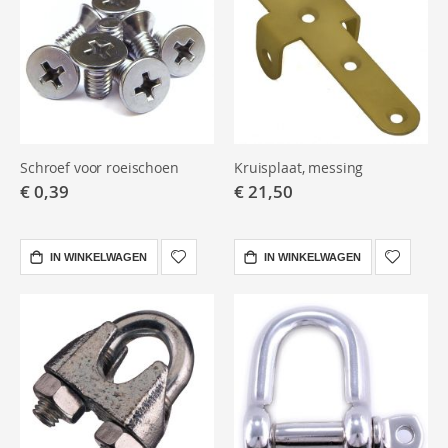
te verdelen en uitlijnen te borgen.
Voetenbord
– vleugelmoeren/buisvleugelmoeren voor snelle
hoek/afstand-verstelling.
Stuurinrichting
– controleer speling in juk/geleiders;
vervang bij slijtage.
Schroef voor roeischoen
Kruisplaat, messing
€ 0,39
€ 21,50
IN WINKELWAGEN
IN WINKELWAGEN