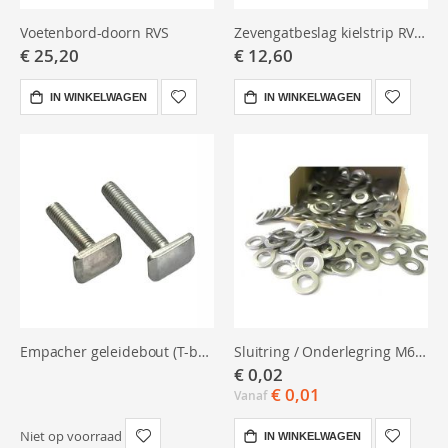
Voetenbord-doorn RVS
Zevengatbeslag kielstrip RVS zonder schroefdraad
€ 25,20
€ 12,60
IN WINKELWAGEN
IN WINKELWAGEN
Empacher geleidebout (T-bout) voor voetenbord – 26 mm / 36 mm
Sluitring / Onderlegring M6 RVS
€ 0,02
€ 0,01
Vanaf
Niet op voorraad
IN WINKELWAGEN