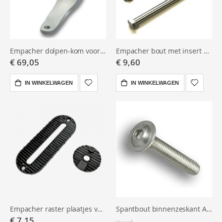
Empacher dolpen-kom voor S/V/X rigger
Empacher bout met insert voor S rigger
€ 69,05
€ 9,60
IN WINKELWAGEN
IN WINKELWAGEN
Empacher raster plaatjes voor S rigger
Spantbout binnenzeskant A2 roestvast staal, volle draad
€ 7,15