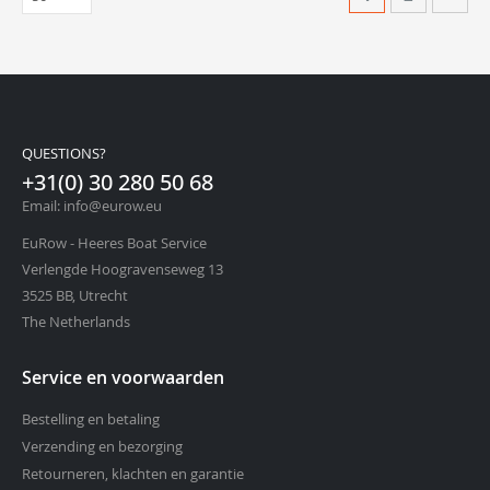
QUESTIONS?
+31(0) 30 280 50 68
Email: info@eurow.eu
EuRow - Heeres Boat Service
Verlengde Hoogravenseweg 13
3525 BB, Utrecht
The Netherlands
Service en voorwaarden
Bestelling en betaling
Verzending en bezorging
Retourneren, klachten en garantie