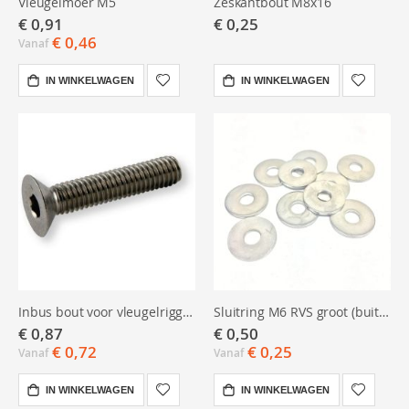
Vleugelmoer M5
Zeskantbout M8x16
€ 0,91
€ 0,25
€ 0,46
Vanaf
IN WINKELWAGEN
IN WINKELWAGEN
Inbus bout voor vleugelrigger, M6x30
Sluitring M6 RVS groot (buitendiam. 21mm x 2mm dik)
€ 0,87
€ 0,50
€ 0,72
€ 0,25
Vanaf
Vanaf
IN WINKELWAGEN
IN WINKELWAGEN