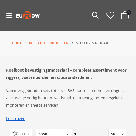
prod
0
Toggle
Cart
Nav
ROEIBOOT ONDERDELEN
HOME
MONTAGEMATERIAAL
Roeiboot bevestigingsmateriaal – compleet assortiment voor
riggers, voetenborden en stuuronderdelen.
Van merkgebonden sets tot losse RVS bouten, moeren en ringen.
Alles wat je nodig hebt om wedstrijd- en trainingsboten degelijk te
monteren en snel te servicen.
Onderstaande subcategorieën
Lees meer
Van
FILTER