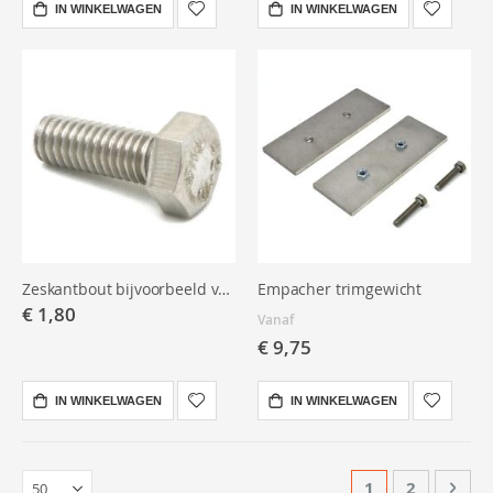
IN WINKELWAGEN
IN WINKELWAGEN
Zeskantbout bijvoorbeeld voor deellas M8x70
Empacher trimgewicht
€ 1,80
Vanaf
€ 9,75
IN WINKELWAGEN
IN WINKELWAGEN
Pagina
U lees momente
Pagina
Pagi
Volg
1
2