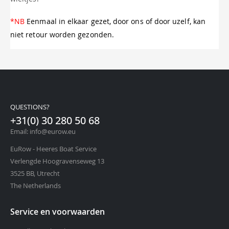
*NB
Eenmaal in elkaar gezet, door ons of door uzelf, kan
niet retour worden gezonden.
QUESTIONS?
+31(0) 30 280 50 68
Email: info@eurow.eu
EuRow - Heeres Boat Service
Verlengde Hoogravenseweg 13
3525 BB, Utrecht
The Netherlands
Service en voorwaarden