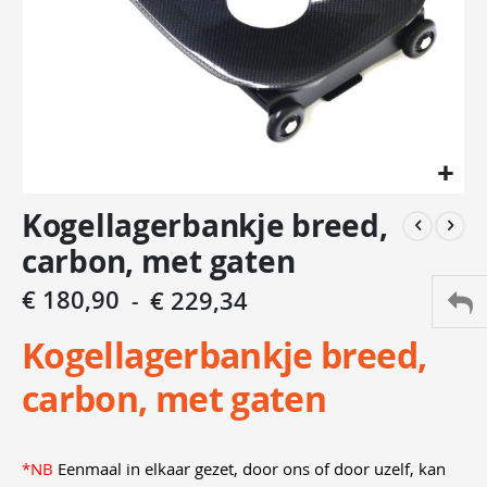
Ga
Kogellagerbankje breed,
naar
het
carbon, met gaten
begin
van
€ 180,90
€ 229,34
de
afbeeldingen-
Kogellagerbankje breed,
gallerij
carbon, met gaten
*NB
Eenmaal in elkaar gezet, door ons of door uzelf, kan