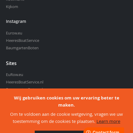
Kijkom
Instagram
Eurow.eu
HeeresBoatService
BaumgartenBoten
Sites
EuRow.eu
HeeresBoatService.nl
BaumgartenBoten.nl
Roeimarkt.nl
Wij gebruiken cookies om uw ervaring beter te
Kijkom.nl
maken.
Om te voldoen aan de cookie wetgeving, vragen we uw
toestemming om de cookies te plaatsen.
Learn more
about