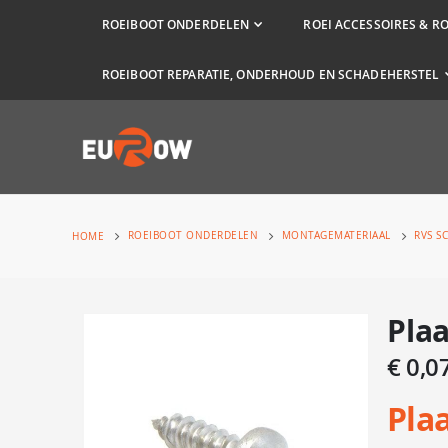
ROEIBOOT ONDERDELEN
ROEI ACCESSOIRES & R
ROEIBOOT REPARATIE, ONDERHOUD EN SCHADEHERSTEL
ROEIBOOT ONDERDELEN
MONTAGEMATERIAAL
RVS S
HOME
Plaa
Ga
naar
€ 0,0
het
einde
Pla
van