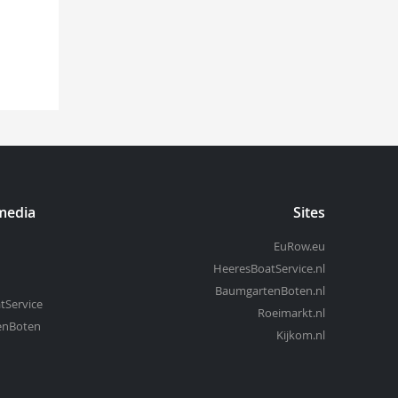
media
Sites
EuRow.eu
HeeresBoatService.nl
BaumgartenBoten.nl
tService
Roeimarkt.nl
enBoten
Kijkom.nl