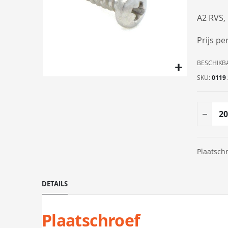
de
afbeeldingen-
A2 RVS, 
gallerij
Prijs pe
BESCHIKB
SKU
0119 
Ga
naar
het
begin
van
de
Plaatschr
afbeeldingen-
gallerij
DETAILS
Plaatschroef