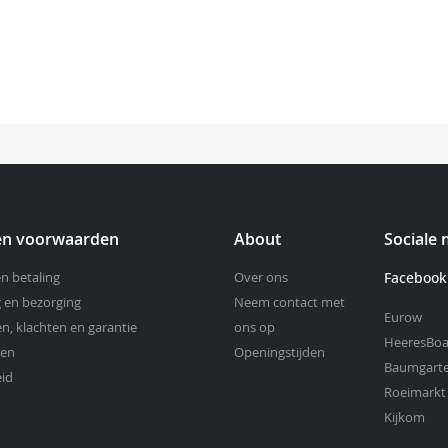
 en voorwaarden
About
Sociale 
en betaling
Over ons
Facebook
 en bezorging
Neem contact met
Eurow
n, klachten en garantie
ons op
HeeresBoa
den
Openingstijden
Baumgart
eid
Roeimarkt
Kijkom