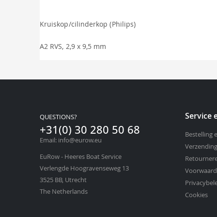
Kruiskop/cilinderkop (Philips)
A2 RVS, 2,9 x 9,5 mm
Service
QUESTIONS?
+31(0) 30 280 50 68
Bestelling 
Email: info@eurow.eu
Verzending
EuRow - Heeres Boat Service
Retournere
Verlengde Hoogravenseweg 13
Voorwaar
3525 BB, Utrecht
Privacybel
The Netherlands
Cookies