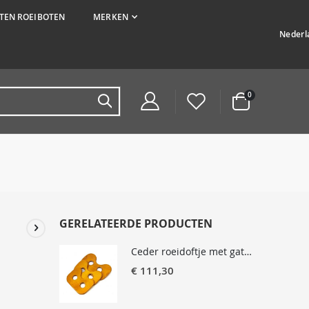
EN ROEIBOTEN
MERKEN
Taal
Nederl
producten
0
Cart
GERELATEERDE PRODUCTEN
Ceder roeidoftje met gaten
€ 111,30